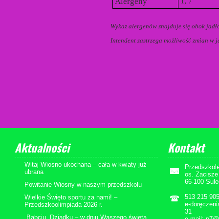
Alergeny
1, 7
Wykaz alergenów znajduje się obok jadło
Intendent zastrzega możliwość zmian w j
Aktualności
Kontakt
Witaj Wiosno ukochana – cała w kwiaty już
Przedszkol
ubrana
os. Zacisze
66-100 Sul
Powitanie Wiosny w naszym przedszkolu
513 215 90
Wielkie Święto sportu za nami! –
e-doręczen
Przedszkoolimpiada 2026 r.
31
„Babciu, Dziadku – w dniu Waszego święta
e-mail: p7@