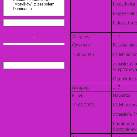
i polędwicą
"Motylków" z zespołem
Dominanta
Papryka słup
Paluszki se
.
1, 7
Alergeny
Kaszka man
Czwartek
Chleb balto
18.06.2026
z masłem i 
wieprzowy
Ogórek kisz
1, 7
Alergeny
Bawarka.
Piątek
Chleb razo
19.06.2026
z masłem. T
Pomidor kok
Szczypiorek