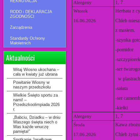
REKRUTACJA
1, 7
Alergeny
Herbata z cy
Wtorek
RODO i DEKLARACJA
ZGODNOŚCI
Chleb mies
16.06.2026
Zarządzenia
z masłem.
Standardy Ochrony
-szynka go
Małoletnich
-pomidor
Aktualności
-szczypiore
-ser twarog
Witaj Wiosno ukochana –
cała w kwiaty już ubrana
w plastrac
Powitanie Wiosny w
naszym przedszkolu
-sałata
Wielkie Święto sportu za
-ser camemb
nami! –
Przedszkoolimpiada 2026
-kiełki
r.
1, 7
Alergeny
„Babciu, Dziadku – w dniu
Waszego święta niech o
Kawa zbożo
Środa
Was każde wnuczę
pamięta!”
Chleb żytni
17.06.2026
Spotkanie Jasełkowe