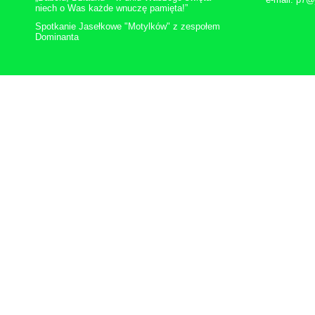
niech o Was każde wnuczę pamięta!”
Spotkanie Jasełkowe "Motylków" z zespołem
Dominanta