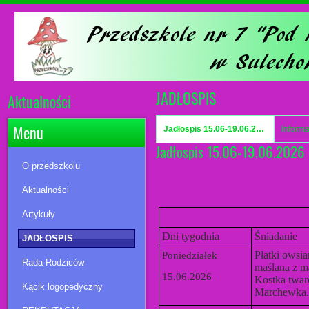
JADŁOSPIS
Aktualności
Menu
Jadłospis 15.06-19.06.2026 r.
Jadłospis 15.06-19.06.2026 
O przedszkolu
Aktualności
Artykuły
Dni tygodnia
Śniadanie
JADŁOSPIS
Płatki owsi
Poniedziałek
Rada Rodziców
maślana z m
15.06.2026
Kostka twar
Kącik logopedyczny
Marchewka.