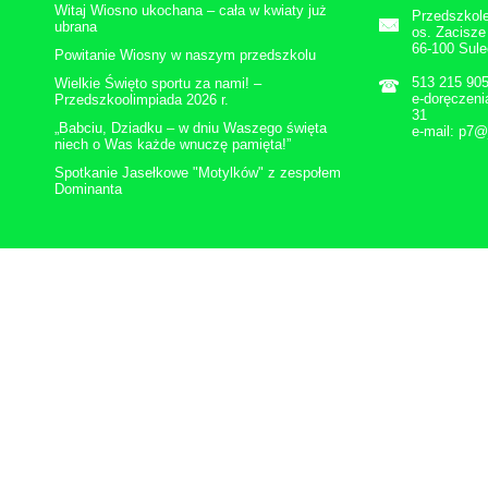
Witaj Wiosno ukochana – cała w kwiaty już
Przedszkol
ubrana
os. Zacisze
66-100 Sul
Powitanie Wiosny w naszym przedszkolu
513 215 90
Wielkie Święto sportu za nami! –
e-doręczen
Przedszkoolimpiada 2026 r.
31
„Babciu, Dziadku – w dniu Waszego święta
e-mail: p7@
niech o Was każde wnuczę pamięta!”
Spotkanie Jasełkowe "Motylków" z zespołem
Dominanta