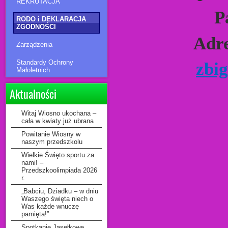
REKRUTACJA
P
RODO i DEKLARACJA
ZGODNOŚCI
Adre
Zarządzenia
Standardy Ochrony
zbi
Małoletnich
Aktualności
Witaj Wiosno ukochana –
cała w kwiaty już ubrana
Powitanie Wiosny w
naszym przedszkolu
Wielkie Święto sportu za
nami! –
Przedszkoolimpiada 2026
r.
„Babciu, Dziadku – w dniu
Waszego święta niech o
Was każde wnuczę
pamięta!”
Spotkanie Jasełkowe