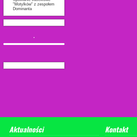
"Motylków" z zespołem
Dominanta
.
Aktualności
Kontakt