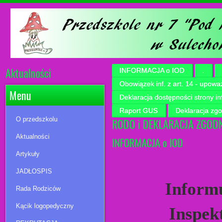
Aktualności
INFORMACJA o IOD
.
Obowiązek inf. z art. 14 - upowa
Menu
Deklaracja dostępności strony 
Raport GUS
Deklaracja zg
O przedszkolu
RODO i DEKLARACJA ZGOD
Aktualności
INFORMACJA o IOD
Artykuły
JADŁOSPIS
Informu
Rada Rodziców
Kącik logopedyczny
Inspek