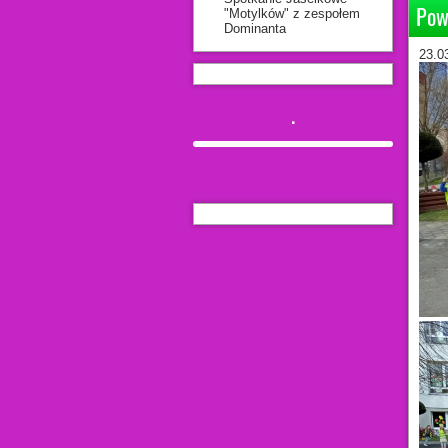
Pow
"Motylków" z zespołem
Dominanta
23.0
.