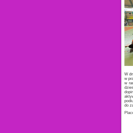
W dn
w pr
w ra
dzie
dopi
akty
podi
do z
Plac