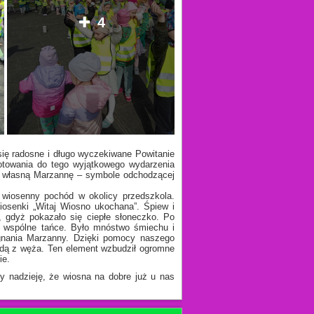
4
się radosne i długo wyczekiwane Powitanie
otowania do tego wyjątkowego wydarzenia
ją własną Marzannę – symbole odchodzącej
wiosenny pochód w okolicy przedszkola.
iosenki „Witaj Wiosno ukochana”. Śpiew i
, gdyż pokazało się ciepłe słoneczko. Po
ę wspólne tańce. Było mnóstwo śmiechu i
egnania Marzanny. Dzięki pomocy naszego
odą z węża. Ten element wzbudził ogromne
ie.
y nadzieję, że wiosna na dobre już u nas