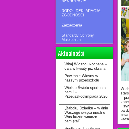
REKRUTACJA
RODO i DEKLARACJA
ZGODNOŚCI
Zarządzenia
Standardy Ochrony
Małoletnich
Aktualności
Witaj Wiosno ukochana –
cała w kwiaty już ubrana
Powitanie Wiosny w
naszym przedszkolu
Wielkie Święto sportu za
W dn
nami! –
star
Przedszkoolimpiada 2026
i pr
r.
zapr
i sy
„Babciu, Dziadku – w dniu
bard
Waszego święta niech o
pewn
Was każde wnuczę
wios
pamięta!”
Spotkanie Jasełkowe