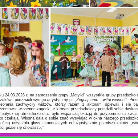
iu 24.03.2026 r. na zaproszenie grupy „Motylki” wszystkie grupy przedszkol
szaków i podziwiali występ artystyczny pt.
„Żegnaj zimo – witaj wiosno!”.
Pios
zebrania zachwyciły widzów, którzy razem z aktorami śpiewali i się b
ezentowali wiosenne zagadki, z którymi przedszkolacy poradzili sobie doskon
mpatycznej atmosferze oraz było wspaniałą okazją do przypomnienia zwia
zo czekają. Wiosna dała o sobie znać wysyłając w okna naszego przedszkol
ością usłyszała głosy skandujących entuzjastycznie przedszkolaków:
„wi
no, gdzie się chowasz?.”