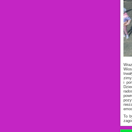
Wraz
Wios
trwa
zimy
i po
Dzie
rado
powr
pozy
niez
emoc
To b
zago