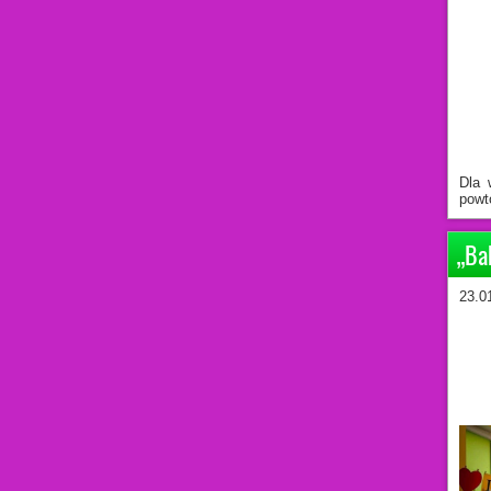
Dla 
powt
„Ba
23.0