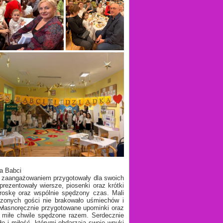
ia Babci
ym zaangażowaniem przygotowały dla swoich
rezentowały wiersze, piosenki oraz krótki
roskę oraz wspólnie spędzony czas. Mali
szonych gości nie brakowało uśmiechów i
własnoręcznie przygotowane upominki oraz
i miłe chwile spędzone razem. Serdecznie
o i miłość, którymi obdarzają swoje wnuki