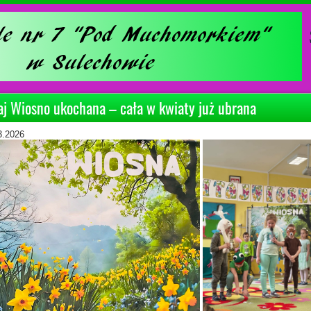
aj Wiosno ukochana – cała w kwiaty już ubrana
3.2026