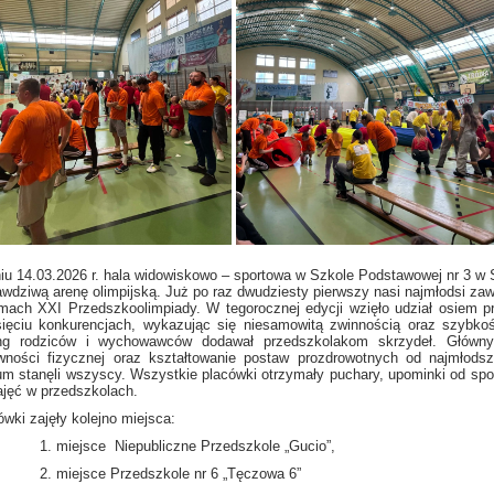
iu 14.03.2026 r. hala widowiskowo – sportowa w Szkole Podstawowej nr 3 w 
awdziwą arenę olimpijską. Już po raz dwudziesty pierwszy nasi najmłodsi zawo
mach XXI Przedszkoolimpiady. W tegorocznej edycji wzięło udział osiem pr
sięciu konkurencjach, wykazując się niesamowitą zwinnością oraz szybko
ng rodziców i wychowawców dodawał przedszkolakom skrzydeł. Główn
wności fizycznej oraz kształtowanie postaw prozdrowotnych od najmłodsz
um stanęli wszyscy. Wszystkie placówki otrzymały puchary, upominki od spo
ajęć w przedszkolach.
ówki zajęły kolejno miejsca:
miejsce Niepubliczne Przedszkole „Gucio”,
miejsce Przedszkole nr 6 „Tęczowa 6”