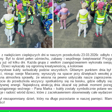
 z nadejściem cieplejszych dni w naszym przedszkolu 23.03.2026r. odbyło 
ny. Był to dzień pełen uśmiechu, zabawy i wspólnego świętowania! Przyg
ły już od kilku dni. Każda grupa z wielkim zaangażowaniem wykonała swo
. Dzieci wykazały się ogromną kreatywnością, a kolorowe
mysłowe kukły wzbudzały podziw wszystkich. Głównym punktem dnia był 
ci, niosąc swoje Marzanny, wyruszyły na spacer przy dźwiękach wesołej p
sna atmosfera sprawiły, że wiosna na pewno usłyszała nasze zaproszenie
ocie do przedszkola wszyscy spotkaliśmy się na boisku, gdzie odbyły si
tywnej energii. Największą atrakcją dnia okazał się jednak moment poż
astąpionego woźnego – Pana Marka – kukły zostały symbolicznie polane w
je i radość wśród dzieci, które z zaciekawieniem obserwowały całe wydarzen
ył niezapomniany dzień, który na długo pozostanie w naszej pamięci. Mam
ści!