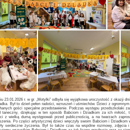
iu 23.01.2026 r. w gr. „Motylki” odbyła się wyjątkowa uroczystość z okazji dn
iadka. Był to dzień pełen radości, wzruszeń i uśmiechów. Dzieci z ogromn
hanych gości specjalne przedstawienie. Podczas występu przedszkolaki zap
d taneczny, dziękując w ten sposób Babciom i Dziadkom za ich miłość, t
ści z wielką dumą występowali przed publicznością, a na twarzach zapro
szenia. Po części artystycznej dzieci wręczyły swoim Babciom i Dziadkom 
yły serdeczne życzenia. Był to także czas na wspólne rozmowy, zdjęcia 
kujemy wszystkim Babciom i Dziadkom za tak liczne przybycie oraz za ciepł