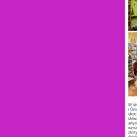
W dn
i Dz
ukoc
ukła
arty
wzru
złoż
dzię