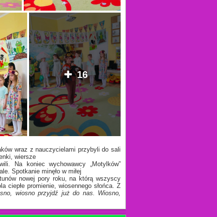
16
aków wraz z nauczycielami przybyli do sali
enki, wiersze
awili. Na koniec wychowawcy „Motylków”
ale. Spotkanie minęło w miłej
stunów nowej pory roku, na którą wszyscy
a ciepłe promienie, wiosennego słońca. Z
osno, wiosno przyjdź już do nas. Wiosno,